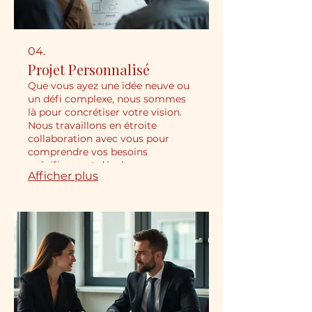
04.
Projet Personnalisé
Que vous ayez une idée neuve ou
un défi complexe, nous sommes
là pour concrétiser votre vision.
Nous travaillons en étroite
collaboration avec vous pour
comprendre vos besoins
spécifiques et développer une
Afficher plus
solution sur mesure. Attendez-
vous à une approche créative et
une exécution méticuleuse. Votre
projet unique est notre priorité
absolue.