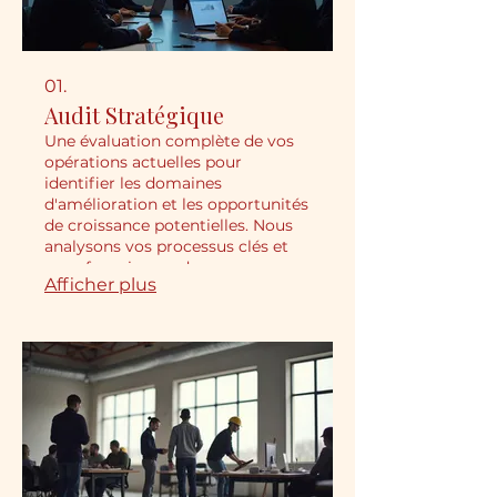
01.
Audit Stratégique
Une évaluation complète de vos
opérations actuelles pour
identifier les domaines
d'amélioration et les opportunités
de croissance potentielles. Nous
analysons vos processus clés et
vous fournissons des
Afficher plus
recommandations concrètes pour
optimiser l'efficacité et la
rentabilité.