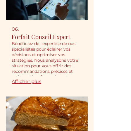
06.
Forfait Conseil Expert
Bénéficiez de l'expertise de nos
spécialistes pour éclairer vos
décisions et optimiser vos
stratégies. Nous analysons votre
situation pour vous offrir des
recommandations précises et
actionnables. Ce service est conçu
Afficher plus
pour vous fournir les informations
clés afin de surmonter vos défis.
Obtenez un avantage stratégique
grâce à notre savoir-faire dédié.