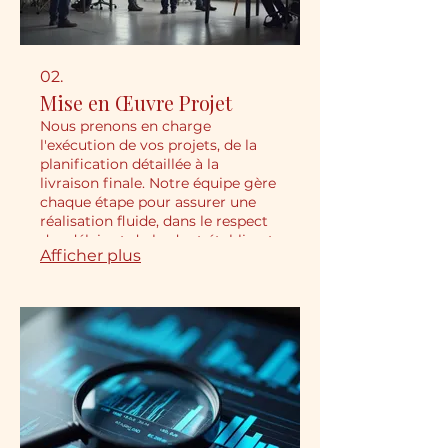
02.
Mise en Œuvre Projet
Nous prenons en charge
l'exécution de vos projets, de la
planification détaillée à la
livraison finale. Notre équipe gère
chaque étape pour assurer une
réalisation fluide, dans le respect
des délais et du budget établis, et
Afficher plus
une qualité optimale.