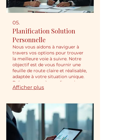
05.
Planification Solution
Personnelle
Nous vous aidons à naviguer à
travers vos options pour trouver
la meilleure voie à suivre. Notre
objectif est de vous fournir une
feuille de route claire et réalisable,
adaptée à votre situation unique.
Préparez-vous à une discussion
Afficher plus
approfondie qui révélera les
meilleures stratégies pour votre
succès. Obtenez des conseils
personnalisés pour atteindre vos
objectifs.