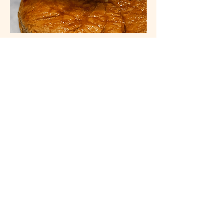
07.
Galette des rois à la part
(4,70€)
08.