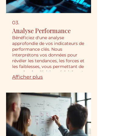
03.
Analyse Performance
Bénéficiez d'une analyse
approfondie de vos indicateurs de
performance clés. Nous
interprétons vos données pour
révéler les tendances, les forces et
les faiblesses, vous permettant de
prendre des décisions éclairées et
Afficher plus
d'améliorer vos résultats.