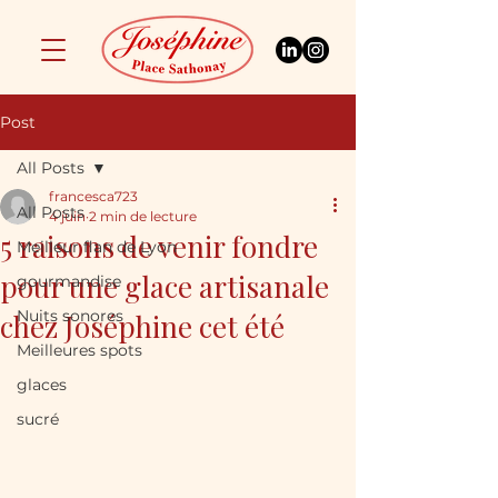
Post
All Posts
francesca723
All Posts
4 juin
2 min de lecture
5 raisons de venir fondre
Meilleur flan de Lyon
pour une glace artisanale
gourmandise
Nuits sonores
chez Joséphine cet été
Meilleures spots
glaces
sucré